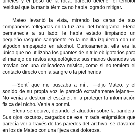
túneles y el peso de la roca, pareció detener el temblor
residual que la manta térmica no había logrado mitigar.
Mateo levantó la vista, mirando las caras de sus
compañeros reflejadas en la luz azul del holograma. Elena
permanecía a su lado; le había estado limpiando un
pequeño rasguño sangriento en la mejilla izquierda con un
algodón empapado en alcohol. Curiosamente, ella era la
única que no utilizaba los guantes de nitrilo obligatorios para
el manejo de restos arqueológicos; sus manos desnudas se
movían con una delicadeza mística, como si no temiera el
contacto directo con la sangre o la piel herida.
—Sentí que me buscaba a mí… —dijo Mateo, y el
sonido de su propia voz le pareció extrañamente lejana—.
No venía a destruir el escáner, ni a proteger la información
física del nicho. Venía a por mí.
Elena se detuvo, dejando el algodón sobre la bandeja.
Sus ojos oscuros, cargados de esa mirada enigmática que
parecía ver a través de las paredes del archivo, se clavaron
en los de Mateo con una fijeza casi dolorosa.