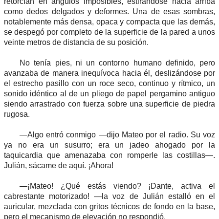
retorcían en ángulos imposibles, estirándose hacia arriba
como dedos delgados y deformes. Una de esas sombras,
notablemente más densa, opaca y compacta que las demás,
se despegó por completo de la superficie de la pared a unos
veinte metros de distancia de su posición.
No tenía pies, ni un contorno humano definido, pero
avanzaba de manera inequívoca hacia él, deslizándose por
el estrecho pasillo con un roce seco, continuo y rítmico, un
sonido idéntico al de un pliego de papel pergamino antiguo
siendo arrastrado con fuerza sobre una superficie de piedra
rugosa.
—Algo entró conmigo —dijo Mateo por el radio. Su voz
ya no era un susurro; era un jadeo ahogado por la
taquicardia que amenazaba con romperle las costillas—.
Julián, sácame de aquí. ¡Ahora!
—¡Mateo! ¿Qué estás viendo? ¡Dante, activa el
cabrestante motorizado! —la voz de Julián estalló en el
auricular, mezclada con gritos técnicos de fondo en la base,
pero el mecanismo de elevación no respondió.