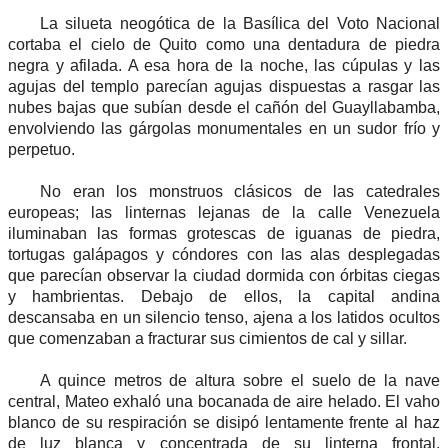
La silueta neogótica de la Basílica del Voto Nacional
cortaba el cielo de Quito como una dentadura de piedra
negra y afilada. A esa hora de la noche, las cúpulas y las
agujas del templo parecían agujas dispuestas a rasgar las
nubes bajas que subían desde el cañón del Guayllabamba,
envolviendo las gárgolas monumentales en un sudor frío y
perpetuo.
No eran los monstruos clásicos de las catedrales
europeas; las linternas lejanas de la calle Venezuela
iluminaban las formas grotescas de iguanas de piedra,
tortugas galápagos y cóndores con las alas desplegadas
que parecían observar la ciudad dormida con órbitas ciegas
y hambrientas. Debajo de ellos, la capital andina
descansaba en un silencio tenso, ajena a los latidos ocultos
que comenzaban a fracturar sus cimientos de cal y sillar.
A quince metros de altura sobre el suelo de la nave
central, Mateo exhaló una bocanada de aire helado. El vaho
blanco de su respiración se disipó lentamente frente al haz
de luz blanca y concentrada de su linterna frontal.