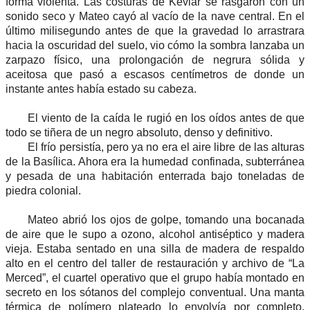
forma violenta. Las costuras de Kevlar se rasgaron con un
sonido seco y Mateo cayó al vacío de la nave central. En el
último milisegundo antes de que la gravedad lo arrastrara
hacia la oscuridad del suelo, vio cómo la sombra lanzaba un
zarpazo físico, una prolongación de negrura sólida y
aceitosa que pasó a escasos centímetros de donde un
instante antes había estado su cabeza.
El viento de la caída le rugió en los oídos antes de que
todo se tiñera de un negro absoluto, denso y definitivo.
El frío persistía, pero ya no era el aire libre de las alturas
de la Basílica. Ahora era la humedad confinada, subterránea
y pesada de una habitación enterrada bajo toneladas de
piedra colonial.
Mateo abrió los ojos de golpe, tomando una bocanada
de aire que le supo a ozono, alcohol antiséptico y madera
vieja. Estaba sentado en una silla de madera de respaldo
alto en el centro del taller de restauración y archivo de “La
Merced”, el cuartel operativo que el grupo había montado en
secreto en los sótanos del complejo conventual. Una manta
térmica de polímero plateado lo envolvía por completo,