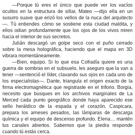
—Porque tú eres el único que puede ver los vacíos
ocultos en la estructura de sillar, Mateo —dijo ella en un
susurro suave que erizó los vellos de la nuca del arquitecto
—. Tú entiendes cómo se sostiene esta ciudad maldita, y
ellos odian profundamente que los ojos de los vivos miren
hacia el interior de sus secretos.
Julián descargó un golpe seco con el puño cerrado
sobre la mesa holográfica, haciendo que el mapa en 3D
vibrara momentáneamente.
—Bien, equipo. Si lo que esa Cofradía quiere es una
guerra de sombras en el subsuelo, les aseguro que la van a
tener —sentenció el líder, clavando sus ojos en cada uno de
los especialistas—. Dante, triangula el origen exacto de la
firma electromagnética que registraste en el triforio. Borgia,
necesito que busques en los archivos marginales de La
Merced cada punto geográfico donde haya aparecido ese
sello heráldico de la espada y el corazón. Caspicara,
prepara los arneses pesados, las lámparas de descarga
química y el equipo de descenso profundo. Elena… mantén
tus canales abiertos. Sabemos que la piedra responde
cuando tú estás cerca.