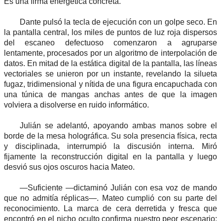
Es una firma energética concreta.
Dante pulsó la tecla de ejecución con un golpe seco. En
la pantalla central, los miles de puntos de luz roja dispersos
del escaneo defectuoso comenzaron a agruparse
lentamente, procesados por un algoritmo de interpolación de
datos. En mitad de la estática digital de la pantalla, las líneas
vectoriales se unieron por un instante, revelando la silueta
fugaz, tridimensional y nítida de una figura encapuchada con
una túnica de mangas anchas antes de que la imagen
volviera a disolverse en ruido informático.
Julián se adelantó, apoyando ambas manos sobre el
borde de la mesa holográfica. Su sola presencia física, recta
y disciplinada, interrumpió la discusión interna. Miró
fijamente la reconstrucción digital en la pantalla y luego
desvió sus ojos oscuros hacia Mateo.
—Suficiente —dictaminó Julián con esa voz de mando
que no admitía réplicas—. Mateo cumplió con su parte del
reconocimiento. La marca de cera derretida y fresca que
encontró en el nicho oculto confirma nuestro peor escenario: