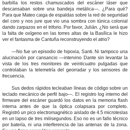
barbilla los restos chamuscados del escáner láser que
descansaban sobre una bandeja metálica—. ¿Para qué?
Para que Mateo caiga de espaldas sobre la red de seguridad
del coro y nos jure que vio una sombra con túnica colonial
dando zarpazos en el triforio. Por favor, Julián. ¿No será que
la falta de oxígeno en las torres altas de la Basílica le hizo
ver el fantasma de Cantuña reconstruyendo el atrio?
—No fue un episodio de hipoxia, Santi. Ni tampoco una
alucinación por cansancio —intervino Dante sin levantar la
vista de los tres monitores de veinticuatro pulgadas que
controlaban la telemetría del georradar y los sensores de
frecuencia.
Sus dedos rápidos tecleaban líneas de código sobre un
teclado mecánico de perfil bajo—. El registro log interno del
firmware del escáner guardó los datos en la memoria flash
interna antes de que la óptica colapsara por completo.
Registró un pico electromagnético aislado de 4.5 microteslas
en un lapso de tres milisegundos. Eso no es un fallo técnico
por batería, ni una interferencia de las antenas de la zona.